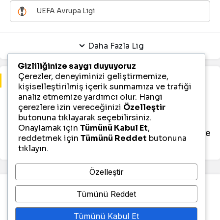
UEFA Avrupa Ligi
Daha Fazla Lig
Gizliliğinize saygı duyuyoruz
Çerezler, deneyiminizi geliştirmemize,
Maç Bulunamadı
kişiselleştirilmiş içerik sunmamıza ve trafiği
analiz etmemize yardımcı olur. Hangi
çerezlere izin vereceğinizi
Özelleştir
Avrupa Konferans Ligi için gösterilebilecek
butonuna tıklayarak seçebilirsiniz.
2026-06-06 tarihli maç veye maçlar
Onaylamak için
Tümünü Kabul Et
,
bulunmamaktadır, diğer liglere veya tarihlere
reddetmek için
Tümünü Reddet
butonuna
göz atabilirsiniz.
tıklayın.
Özelleştir
Tümünü Reddet
Tümünü Kabul Et