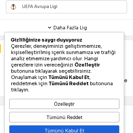
UEFA Avrupa Ligi
Daha Fazla Lig
Gizliliğinize saygı duyuyoruz
Çerezler, deneyiminizi geliştirmemize,
Maç Bulunamadı
kişiselleştirilmiş içerik sunmamıza ve trafiği
analiz etmemize yardımcı olur. Hangi
çerezlere izin vereceğinizi
Özelleştir
Süper Kupa için gösterilebilecek 2026-06-
butonuna tıklayarak seçebilirsiniz.
06 tarihli maç veye maçlar
Onaylamak için
Tümünü Kabul Et
,
bulunmamaktadır, diğer liglere veya tarihlere
reddetmek için
Tümünü Reddet
butonuna
göz atabilirsiniz.
tıklayın.
Özelleştir
Tümünü Reddet
Tümünü Kabul Et