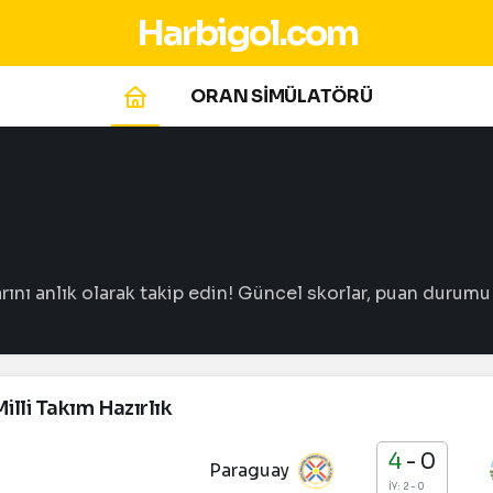
Harbigol.com
ORAN SİMÜLATÖRÜ
ı anlık olarak takip edin! Güncel skorlar, puan durumu ve
illi Takım Hazırlık
4
-
0
Paraguay
İY: 2 - 0