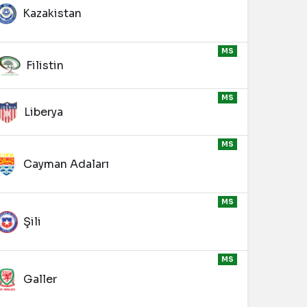
Kazakistan
MS
Filistin
MS
Liberya
MS
Cayman Adaları
MS
Şili
MS
Galler