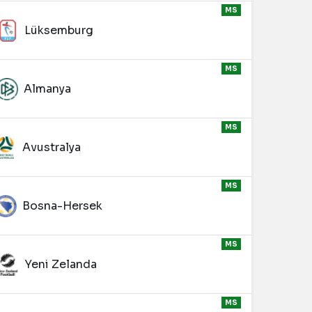
MS
Lüksemburg
MS
Almanya
MS
Avustralya
MS
Bosna-Hersek
MS
Yeni Zelanda
MS