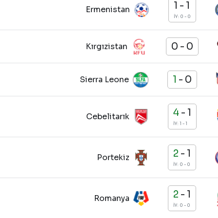
1
-
1
Ermenistan
İY: 0 - 0
0
-
0
Kırgızistan
1
-
0
Sierra Leone
4
-
1
Cebelitarık
İY: 1 - 1
2
-
1
Portekiz
İY: 0 - 0
2
-
1
Romanya
İY: 0 - 0