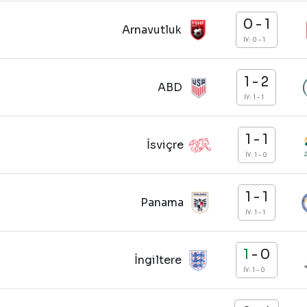
0
-
1
Arnavutluk
İY: 0 - 1
1
-
2
ABD
İY: 1 - 1
1
-
1
İsviçre
İY: 1 - 0
1
-
1
Panama
İY: 1 - 1
1
-
0
İngiltere
İY: 1 - 0