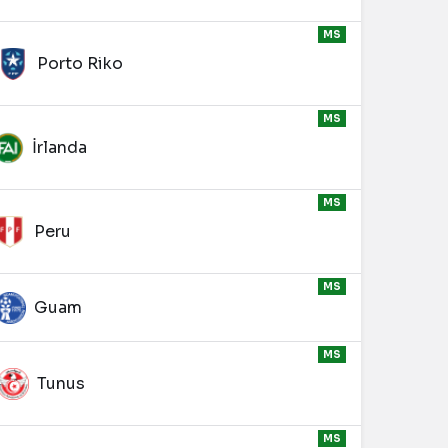
MS
Porto Riko
MS
İrlanda
MS
Peru
MS
Guam
MS
Tunus
MS