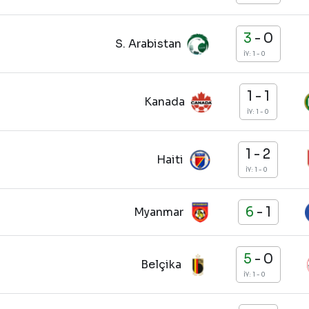
3
-
0
S. Arabistan
İY: 1 - 0
1
-
1
Kanada
İY: 1 - 0
1
-
2
Haiti
İY: 1 - 0
6
-
1
Myanmar
5
-
0
Belçika
İY: 1 - 0